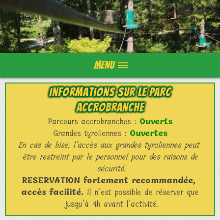
Menu
Informations sur le parc
accrobranche
Parcours accrobranches :
Ouverts
Grandes tyroliennes :
Ouvertes
En cas de bise, l’accès aux grandes tyroliennes peut
être restreint par le personnel pour des raisons de
sécurité.
RESERVATION fortement recommandée,
accès facilité.
Il n’est possible de réserver que
jusqu’à 4h avant l’activité.