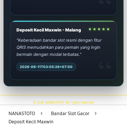
★★★★★
Deposit Kecil Maxwin - Malang
"Keberadaan bandar slot resmi dengan fitur
QRIS memudahkan para pemain yang ingin
bermain dengan modal terbatas."
2026-06-11T03:05:26+07:00
© 2026 NANASTOTO. All rights reserved.
NANASTOTO
>
Bandar Slot Gacor
>
Deposit Kecil Maxwin