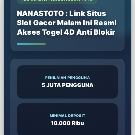
NANASTOTO : Link Situs
Slot Gacor Malam Ini Resmi
Akses Togel 4D Anti Blokir
PENILAIAN PENGGUNA
5 JUTA PENGGUNA
MINIMAL DEPOSIT
10.000 Ribu