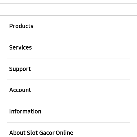
Buka
Footer Navigation
Products
Buka
Services
Buka
Support
Buka
Account
Buka
Information
Buka
About Slot Gacor Online