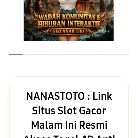
NANASTOTO : Link
Situs Slot Gacor
Malam Ini Resmi